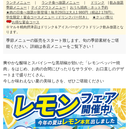
ランチメニュー
｜
ランチ食べ放題メニュー
｜
ドリンク
|
飲み放題
季節メニュー
｜
テイクアウトメニュー
｜
おうち焼肉・ネット予約
★肉の日食べ放題が新登場！毎月29日は大人1,980円（税込2,178円）
学生限定！宴会コースメニュー（ドリンクバー付き）
★クッパ祭り
お得な宴会コース
※マルキ精肉摂津店はドリンク＆アイスバーがソフトドリンク飲み放題とな
ります。
季節メニューの販売をスタート致します。旬の季節素材をご堪
能ください。詳細は各店メニューをご覧下さい！
爽やかな酸味とスパイシーな黒胡椒が効いた「レモンペッパー焼
肉」をはじめ、お肉の合間にぴったりなサラダや、お口直しのデザ
ートまで盛りだくさん。
今しか味わえない夏の美味しさを、ぜひご堪能ください