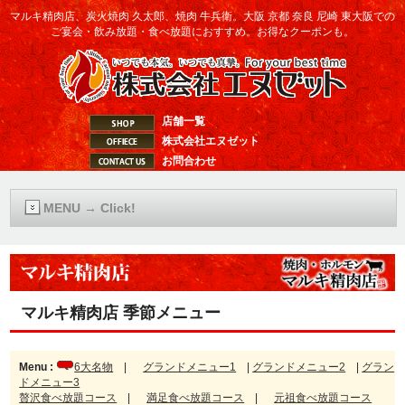
マルキ精肉店、炭火焼肉 久太郎、焼肉 牛兵衛。大阪 京都 奈良 尼崎 東大阪での
ご宴会・飲み放題・食べ放題におすすめ。お得なクーポンも。
店舗一覧
株式会社エヌゼット
お問合わせ
MENU → Click!
マルキ精肉店 季節メニュー
Menu :
6大名物
|
グランドメニュー1
|
グランドメニュー2
|
グラン
ドメニュー3
贅沢食べ放題コース
|
満足食べ放題コース
|
元祖食べ放題コース