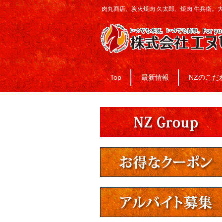
肉丸商店、炭火焼肉 久太郎、焼肉 牛兵衛。
Top
最新情報
NZのこだ