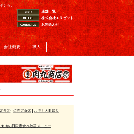
ーポンも。
店舗一覧
株式会社エヌゼット
お問合わせ
会社概要
求人
☆
定食①
|
焼肉定食②
|
お得！大皿盛り
★肉の日限定食べ放題メニュー