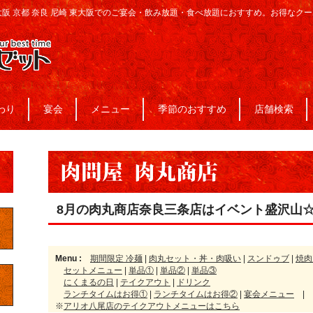
大阪 京都 奈良 尼崎 東大阪でのご宴会・飲み放題・食べ放題におすすめ。お得なク
わり
宴会
メニュー
季節のおすすめ
店舗検索
8月の肉丸商店奈良三条店はイベント盛沢山
Menu :
期間限定 冷麺
|
肉丸セット・丼・肉吸い
|
スンドゥブ
|
焼肉
セットメニュー
|
単品①
|
単品②
|
単品③
にくまるの日
|
テイクアウト
|
ドリンク
ランチタイムはお得①
|
ランチタイムはお得②
|
宴会メニュー
|
※
アリオ八尾店のテイクアウトメニュー
はこちら