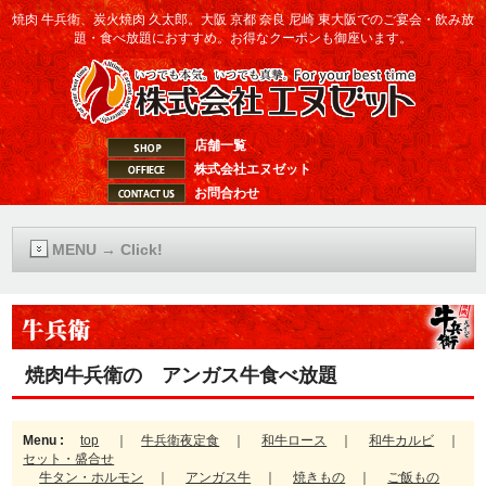
焼肉 牛兵衛、炭火焼肉 久太郎。大阪 京都 奈良 尼崎 東大阪でのご宴会・飲み放
題・食べ放題におすすめ。お得なクーポンも御座います。
店舗一覧
株式会社エヌゼット
お問合わせ
MENU → Click!
焼肉牛兵衛の アンガス牛食べ放題
Menu :
top
｜
牛兵衛夜定食
｜
和牛ロース
｜
和牛カルビ
｜
セット・盛合せ
牛タン・ホルモン
｜
アンガス牛
｜
焼きもの
｜
ご飯もの