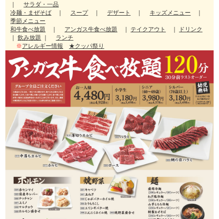
｜
サラダ・一品
冷麺・まぜそば
｜
スープ
｜
デザート
｜
キッズメニュー
｜
季節メニュー
和牛食べ放題
｜
アンガス牛食べ放題
｜
テイクアウト
｜
ドリンク
｜
飲み放題
｜
ランチ
※
アレルギー情報
★クッパ祭り